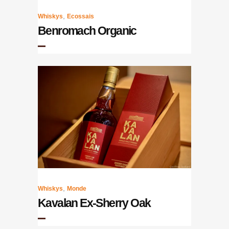
,
Whiskys
Ecossais
Benromach Organic
,
Whiskys
Monde
Kavalan Ex-Sherry Oak