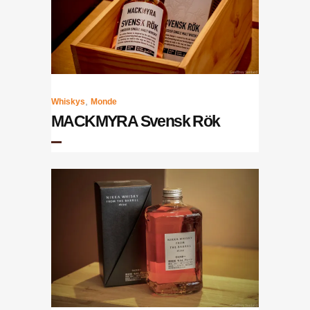
,
Whiskys
Monde
MACKMYRA Svensk Rök