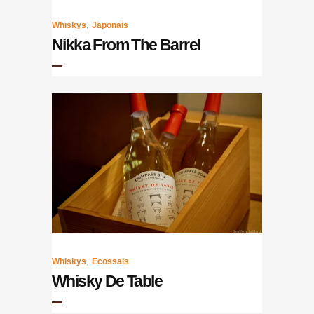
,
Whiskys
Japonais
Nikka From The Barrel
,
Whiskys
Ecossais
Whisky De Table