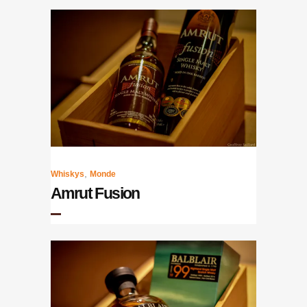
,
Whiskys
Monde
Amrut Fusion