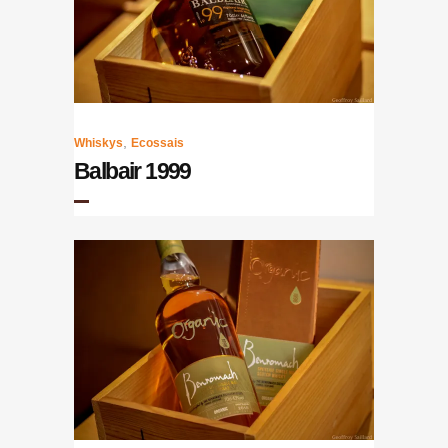
,
Whiskys
Ecossais
Balbair 1999