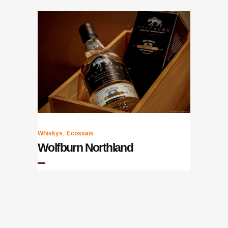
,
Whiskys
Ecossais
Wolfburn Northland