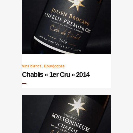
,
Vins blancs
Bourgognes
Chablis « 1er Cru » 2014