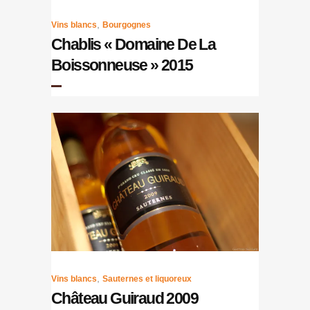
,
Vins blancs
Bourgognes
Chablis « Domaine De La
Boissonneuse » 2015
,
Vins blancs
Sauternes et liquoreux
Château Guiraud 2009