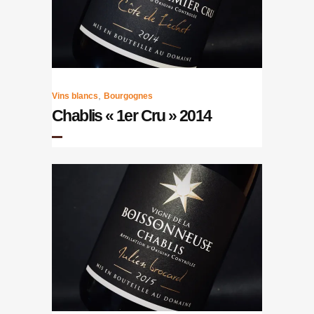
,
Vins blancs
Bourgognes
Chablis « 1er Cru » 2014