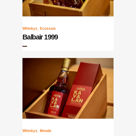
,
Whiskys
Ecossais
Balbair 1999
,
Whiskys
Monde