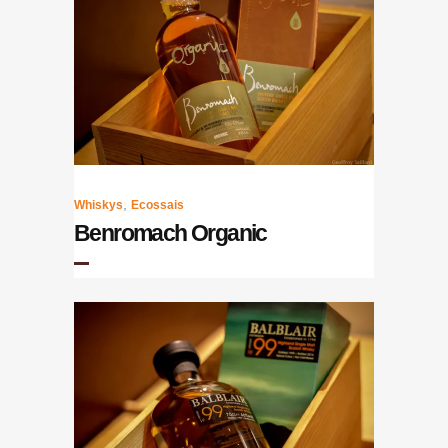
,
Whiskys
Ecossais
Benromach Organic