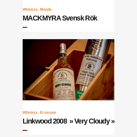
,
Whiskys
Monde
MACKMYRA Svensk Rök
,
Whiskys
Ecossais
Linkwood 2008 » Very Cloudy »