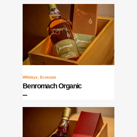
,
Whiskys
Ecossais
Benromach Organic