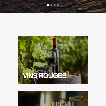
VINS ROUGES