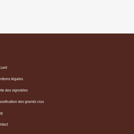
cueil
ntions légales
rte des vignobles
assification des grands crus
og
ntact