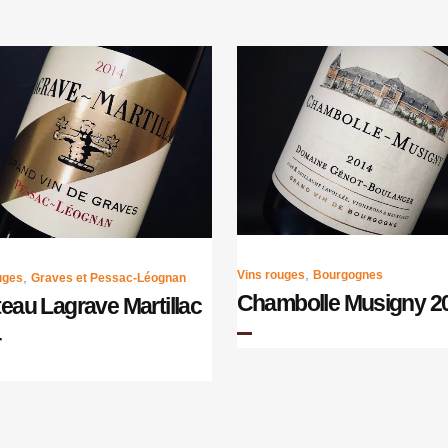
,
Vins rouges
Bourgognes
,
uges
Graves et Pessac-Léognan
Chambolle Musigny 2
eau Lagrave Martillac
4