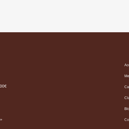
Ac
Me
.00€
Ca
Cl
Bl
 »
Co