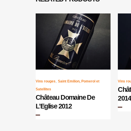
,
Vins rouges
Saint Emilion, Pomerol et
Vins ro
Chât
Satellites
Château Domaine De
201
L’Eglise 2012