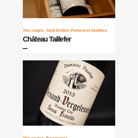
,
Vins rouges
Saint Emilion, Pomerol et Satellites
Château Taillefer
,