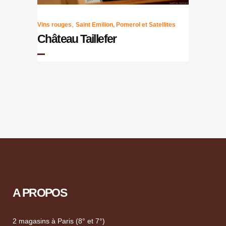
,
Vins rouges
Saint Emilion, Pomerol et Satellites
Château Taillefer
A PROPOS
2 magasins à Paris (8° et 7°)