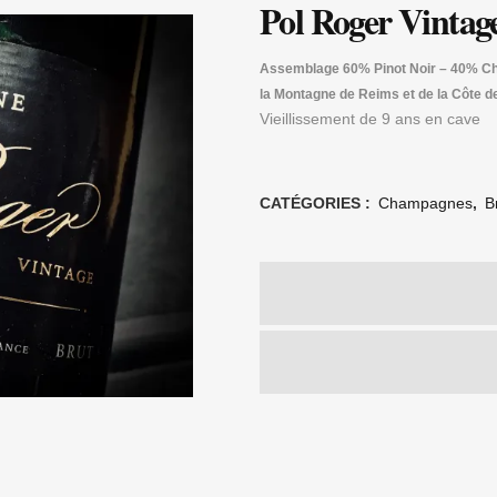
Pol Roger Vintag
Assemblage 60% Pinot Noir – 40% 
la Montagne de Reims et de la Côte d
Vieillissement de 9 ans en cave
CATÉGORIES :
Champagnes
,
B