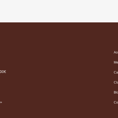
Ac
Me
.00€
Ca
Cl
Bl
 »
Co