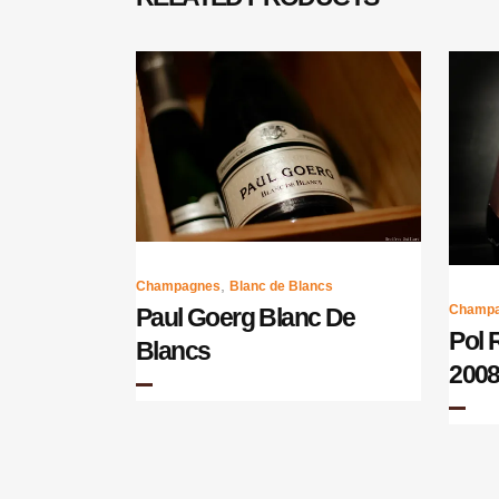
,
Champagnes
Blanc de Blancs
Champ
Paul Goerg Blanc De
Pol 
Blancs
200