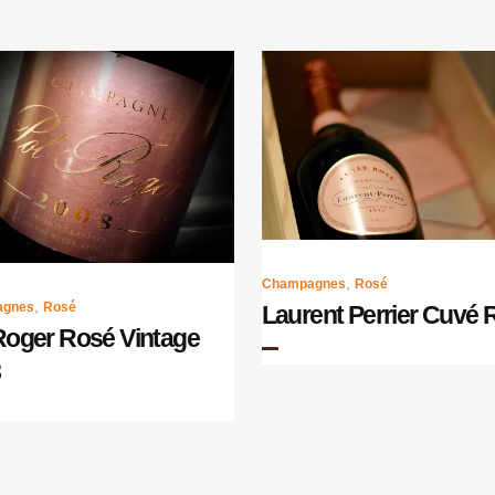
,
Champagnes
Rosé
,
agnes
Rosé
Laurent Perrier Cuvé 
Roger Rosé Vintage
8