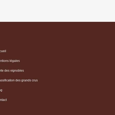
cueil
ntions légales
rte des vignobles
assification des grands crus
og
ntact