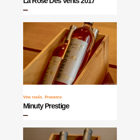
La Rose Des Vents 2017
,
Vins rosés
Provence
Minuty Prestige