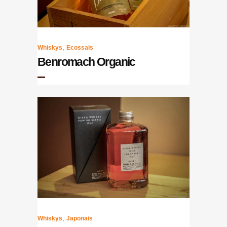
,
Whiskys
Ecossais
Benromach Organic
,
Whiskys
Japonais