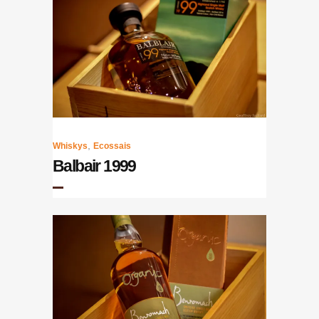
,
Whiskys
Ecossais
Balbair 1999