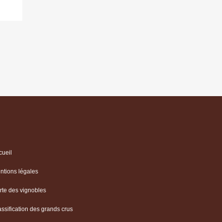
cueil
ntions légales
rte des vignobles
assification des grands crus