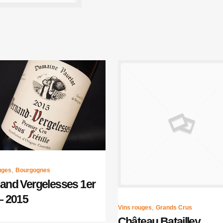
,
uges
Bourgognes
and Vergelesses 1er
– 2015
,
Vins rouges
Grands Crus
Château Batailley