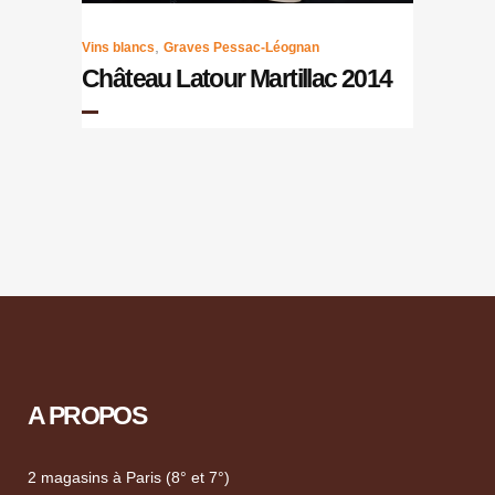
,
Vins blancs
Graves Pessac-Léognan
Château Latour Martillac 2014
A PROPOS
2 magasins à Paris (8° et 7°)