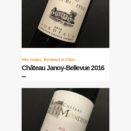
,
Vins rouges
Bordeaux et Côtes
Château Janoy-Bellevue 2016