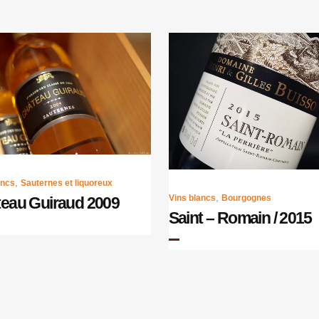
,
ancs
Sauternes et liquoreux
,
Vins blancs
Bourgognes
eau Guiraud 2009
Saint – Romain / 2015