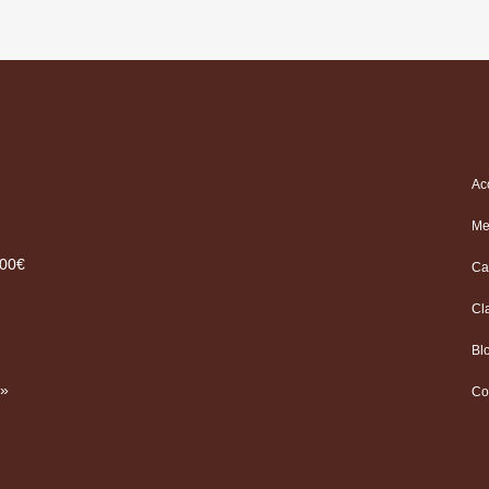
Ac
Me
.00€
Ca
Cl
Bl
 »
Co