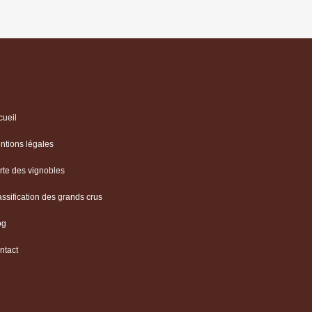
cueil
ntions légales
rte des vignobles
assification des grands crus
og
ntact