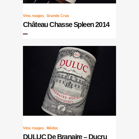
,
Vins rouges
Grands Crus
Château Chasse Spleen 2014
,
Vins rouges
Médoc
DULUC De Branaire – Ducru