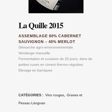
La Quille 2015
ASSEMBLAGE 60% CABERNET
SAUVIGNON – 40% MERLOT
Démarche agro-environnementale
Vendange manuelle
Fermentation et cuvaison de 20 jours, dans de
petites cuves en ciment thermo-régulées.
Elevage en barriques
CATÉGORIES :
Vins rouges
,
Graves et
Pessac-Léognan