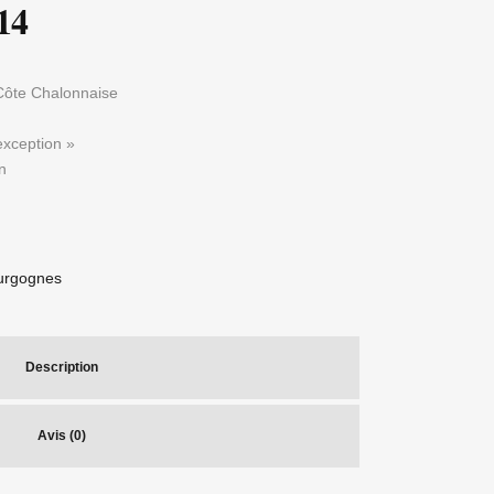
14
 Côte Chalonnaise
’exception »
n
urgognes
Description
Avis (0)