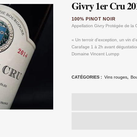
Givry 1er Cru 20
100% PINOT NOIR
Appellation Givry Protégée de la
« Un terroir d’exception, un vin d
Carafage 1 à 2h avant dégustatio
Domaine Vincent Lumpp
CATÉGORIES :
Vins rouges
,
Bo