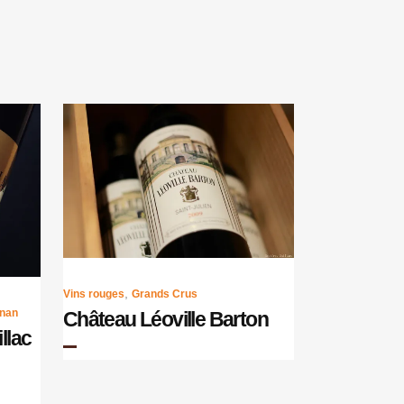
,
Vins rouges
Grands Crus
gnan
Château Léoville Barton
llac