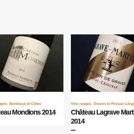
,
,
uges
Bordeaux et Côtes
Vins rouges
Graves et Pessac-Léo
eau Mondions 2014
Château Lagrave Marti
2014