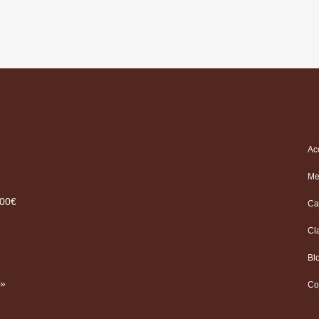
Ac
Me
.00€
Ca
Cl
Bl
 »
Co