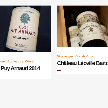
,
Vins rouges
Grands Crus
,
uges
Bordeaux et Côtes
Château Léoville Bart
 Puy Arnaud 2014