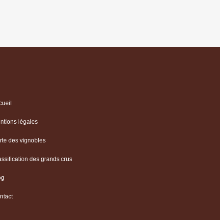
cueil
ntions légales
rte des vignobles
assification des grands crus
og
ntact