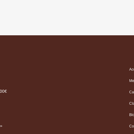
Ac
Me
.00€
Ca
Cl
Bl
 »
Co