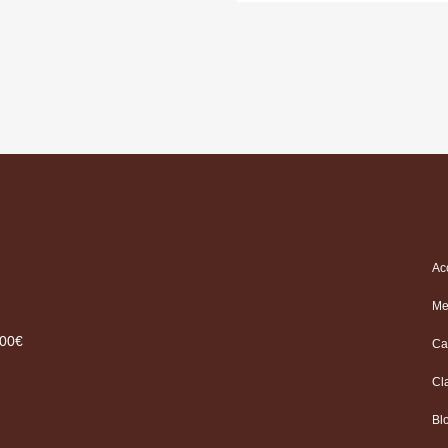
Ac
Me
.00€
Ca
Cl
Bl