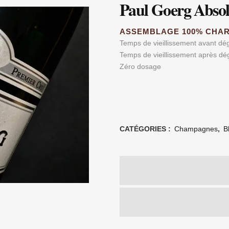
Paul Goerg Abso
ASSEMBLAGE 100% CHA
Temps de vieillissement avant dé
Temps de vieillissement après dé
Zéro dosage
CATÉGORIES :
Champagnes
,
B