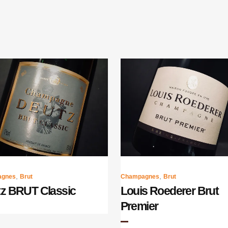
,
,
agnes
Brut
Champagnes
Brut
z BRUT Classic
Louis Roederer Brut
Premier