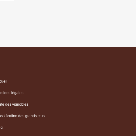
cueil
ntions légales
rte des vignobles
assification des grands crus
og