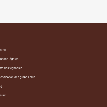
cueil
ntions légales
rte des vignobles
assification des grands crus
og
ntact