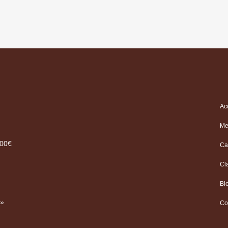
Ac
Me
.00€
Ca
Cl
Bl
 »
Co