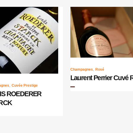
,
Champagnes
Rosé
Laurent Perrier Cuvé 
,
agnes
Cuvée Prestige
IS ROEDERER
RCK