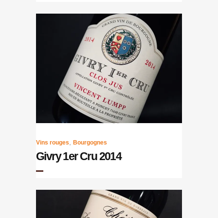
,
Vins rouges
Bourgognes
Givry 1er Cru 2014