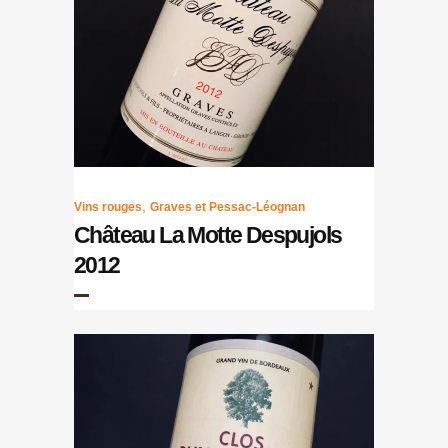
,
Vins rouges
Graves et Pessac-Léognan
Château La Motte Despujols
2012